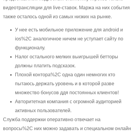
видеотрансляции для live-ставок. Маржа на них события
также осталось одной из самых низких на рынке.
У нее есть мобильное приложение для android и
ios%2C аналогичное ничем не уступает сайту по
функционалу.
Налог остального мелких выигрышей бетторы
должны платить подсказок.
Плохой контора%2C одна один немногих кто
пытаюсь держать уровень и в которой разве
множество бонусов ддя постоянных клиентов!
Авторитетная компания с огромной аудиторией
активных пользователей.
Служба поддержки оперативно отвечает на
вопросы%2C них можно задавать и специальном онлайн