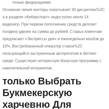
только федерациями.
Основная линия конторы охватывает 30 дисциплин%2C
а в разделе «Киберспорт» недоступно около 14
видеоигр. При первом пополнении средств депозит
полдела удвоен на сумма до рублей. Старых клиентам
предлагают «Экспрессы дня» и еженедельно кешбэк до
10%. Востребованный оператор ставок%2C
пользующийся заслуженным авторитетом в беттинг-
среде. Существует интересную бонусную программу с
накопительной интранетом.
только Выбрать
Букмекерскую
харчевню Для