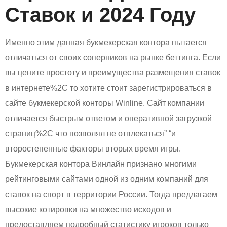
Ставок и 2024 Году
Именно этим данная букмекерская контора пытается
отличаться от своих соперников на рынке беттинга. Если
вы цените простоту и преимущества размещения ставок
в интернете%2C то хотите стоит зарегистрироваться в
сайте букмекерской конторы Winline. Сайт компании
отличается быстрым ответом и оперативной загрузкой
страниц%2C что позволял не отвлекаться” “и
второстепенные факторы вторых время игры.
Букмекерская контора Винлайн признано многими
рейтинговыми сайтами одной из одним компаний для
ставок на спорт в территории России. Тогда предлагаем
высокие котировки на множество исходов и
предоставляем подробный статистику игроков только