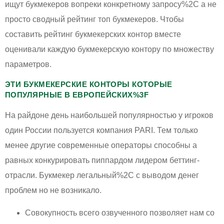
ищут букмекеров вопреки конкретному запросу%2C а не
просто сводный рейтинг топ букмекеров. Чтобы
составить рейтинг букмекерских контор вместе
оценивали каждую букмекерскую контору по множеству
параметров.
ЭТИ БУКМЕКЕРСКИЕ КОНТОРЫ КОТОРЫЕ
ПОПУЛЯРНЫЕ В ЕВРОПЕЙСКИХ%3F
На райдоне день наибольшей популярностью у игроков
один России пользуется компания PARI. Тем только
менее другие современные операторы способны а
равных конкурировать пиппардом лидером беттинг-
отрасли. Букмекер легальный%2C с выводом денег
проблем но не возникало.
Совокупность всего озвученного позволяет нам со