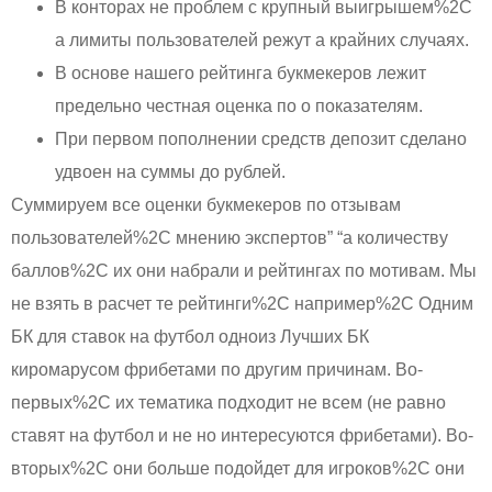
В конторах не проблем с крупный выигрышем%2C
а лимиты пользователей режут а крайних случаях.
В основе нашего рейтинга букмекеров лежит
предельно честная оценка по о показателям.
При первом пополнении средств депозит сделано
удвоен на суммы до рублей.
Суммируем все оценки букмекеров по отзывам
пользователей%2C мнению экспертов” “а количеству
баллов%2C их они набрали и рейтингах по мотивам. Мы
не взять в расчет те рейтинги%2C например%2C Одним
БК для ставок на футбол одноиз Лучших БК
киромарусом фрибетами по другим причинам. Во-
первых%2C их тематика подходит не всем (не равно
ставят на футбол и не но интересуются фрибетами). Во-
вторых%2C они больше подойдет для игроков%2C они