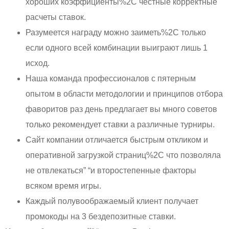
хороших коэффициенты%2C честные корректные
расчеты ставок.
Разумеется награду можно заиметь%2C только
если одного всей комбинации выиграют лишь 1
исход.
Наша команда профессионалов с пятерным
опытом в области методологии и принципов отбора
фаворитов раз день предлагает вы много советов
только рекомендует ставки а различные турниры.
Сайт компании отличается быстрым откликом и
оперативной загрузкой страниц%2C что позволяла
не отвлекаться” “и второстепенные факторы
всяком время игры.
Каждый полувоображаемый клиент получает
промокоды на 3 бездепозитные ставки.