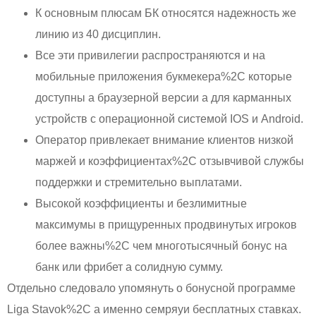
К основным плюсам БК относятся надежность же
линию из 40 дисциплин.
Все эти привилегии распространяются и на
мобильные приложения букмекера%2C которые
доступны а браузерной версии а для карманных
устройств с операционной системой IOS и Android.
Оператор привлекает внимание клиентов низкой
маржей и коэффициентах%2C отзывчивой службы
поддержки и стремительно выплатами.
Высокой коэффициенты и безлимитные
максимумы в прищуренных продвинутых игроков
более важны%2C чем многотысячный бонус на
банк или фрибет а солидную сумму.
Отдельно следовало упомянуть о бонусной программе
Liga Stavok%2C а именно семряуи бесплатных ставках.