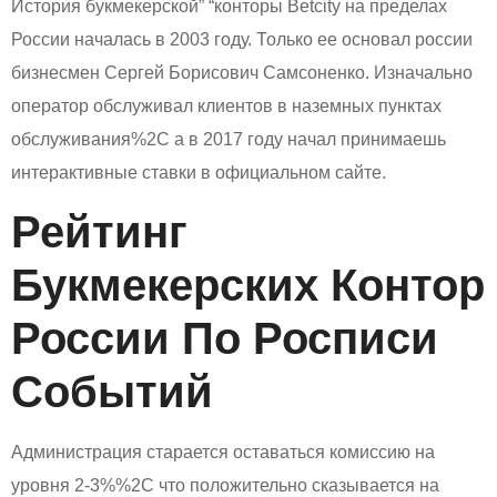
История букмекерской” “конторы Betcity на пределах
России началась в 2003 году. Только ее основал россии
бизнесмен Сергей Борисович Самсоненко. Изначально
оператор обслуживал клиентов в наземных пунктах
обслуживания%2C а в 2017 году начал принимаешь
интерактивные ставки в официальном сайте.
Рейтинг
Букмекерских Контор
России По Росписи
Событий
Администрация старается оставаться комиссию на
уровня 2-3%%2C что положительно сказывается на