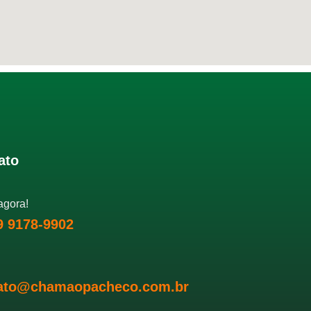
ato
agora!
 9 9178-9902
ato@chamaopacheco.com.br