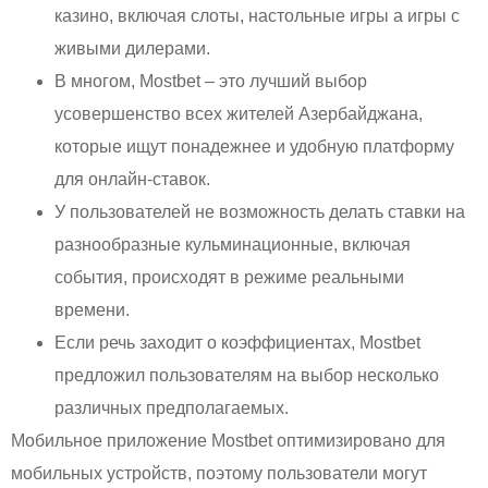
казино, включая слоты, настольные игры а игры с
живыми дилерами.
В многом, Mostbet – это лучший выбор
усовершенство всех жителей Азербайджана,
которые ищут понадежнее и удобную платформу
для онлайн-ставок.
У пользователей не возможность делать ставки на
разнообразные кульминационные, включая
события, происходят в режиме реальными
времени.
Если речь заходит о коэффициентах, Mostbet
предложил пользователям на выбор несколько
различных предполагаемых.
Мобильное приложение Mostbet оптимизировано для
мобильных устройств, поэтому пользователи могут