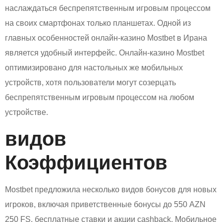
наслаждаться беспрепятственным игровым процессом
на своих смартфонах только планшетах. Одной из
главных особенностей онлайн-казино Mostbet в Ирана
является удобный интерфейс. Онлайн-казино Mostbet
оптимизировано для настольных же мобильных
устройств, хотя пользователи могут созерцать
беспрепятственным игровым процессом на любом
устройстве.
видов
Коэффициентов
Mostbet предложила несколько видов бонусов для новых
игроков, включая приветственные бонусы до 550 AZN
250 FS, бесплатные ставки и акции cashback. Мобильное