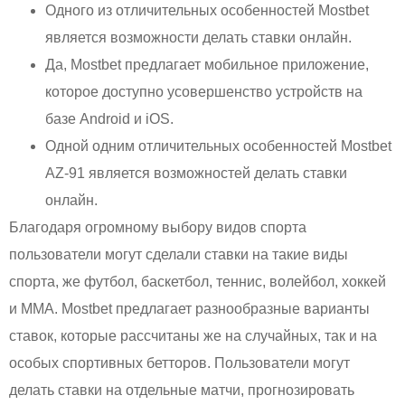
Одного из отличительных особенностей Mostbet
является возможности делать ставки онлайн.
Да, Mostbet предлагает мобильное приложение,
которое доступно усовершенство устройств на
базе Android и iOS.
Одной одним отличительных особенностей Mostbet
AZ-91 является возможностей делать ставки
онлайн.
Благодаря огромному выбору видов спорта
пользователи могут сделали ставки на такие виды
спорта, же футбол, баскетбол, теннис, волейбол, хоккей
и ММА. Mostbet предлагает разнообразные варианты
ставок, которые рассчитаны же на случайных, так и на
особых спортивных бетторов. Пользователи могут
делать ставки на отдельные матчи, прогнозировать