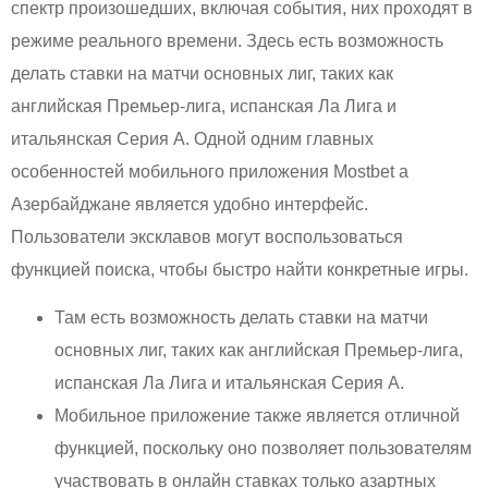
спектр произошедших, включая события, них проходят в
режиме реального времени. Здесь есть возможность
делать ставки на матчи основных лиг, таких как
английская Премьер-лига, испанская Ла Лига и
итальянская Серия А. Одной одним главных
особенностей мобильного приложения Mostbet а
Азербайджане является удобно интерфейс.
Пользователи эксклавов могут воспользоваться
функцией поиска, чтобы быстро найти конкретные игры.
Там есть возможность делать ставки на матчи
основных лиг, таких как английская Премьер-лига,
испанская Ла Лига и итальянская Серия А.
Мобильное приложение также является отличной
функцией, поскольку оно позволяет пользователям
участвовать в онлайн ставках только азартных