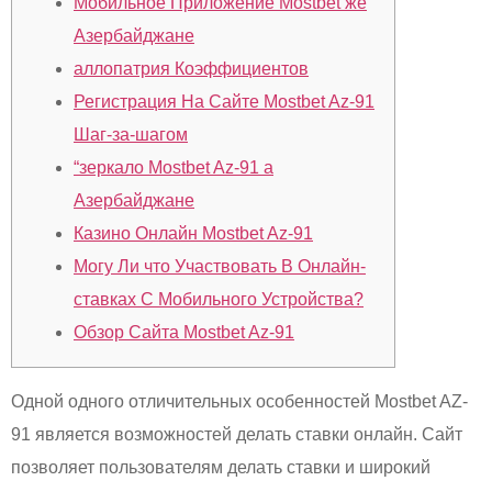
Мобильное Приложение Mostbet же
Азербайджане
аллопатрия Коэффициентов
Регистрация На Сайте Mostbet Az-91
Шаг-за-шагом
“зеркало Mostbet Az-91 а
Азербайджане
Казино Онлайн Mostbet Az-91
Могу Ли что Участвовать В Онлайн-
ставках С Мобильного Устройства?
Обзор Сайта Mostbet Az-91
Одной одного отличительных особенностей Mostbet AZ-
91 является возможностей делать ставки онлайн. Сайт
позволяет пользователям делать ставки и широкий