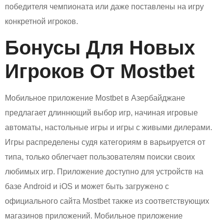
победителя чемпионата или даже поставлены на игру
конкретной игроков.
Бонусы Для Новых
Игроков От Mostbet
Мобильное приложение Mostbet в Азербайджане
предлагает длиннющий выбор игр, начиная игровые
автоматы, настольные игры и игры с живыми дилерами.
Игры распределены судя категориям в варьируется от
типа, только облегчает пользователям поиски своих
любимых игр. Приложение доступно для устройств на
базе Android и iOS и может быть загружено с
официального сайта Mostbet также из соответствующих
магазинов приложений. Мобильное приложение