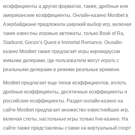
коэффициенты а других форматах, также, дробные или
американские коэффициенты. Онлайн-казино Mostbet в
Азербайджане предложила широкий выбор игр, включая
такие известны игровые автоматы, только Book of Ra,
Starburst, Gonzo’s Quest и Immortal Romance. Онлайн-
казино Mostbet также предлагает игры киромарусом
живыми дилерами, где пользователи могут играть с
реальными дилерами в режиме реальные времени.
Mostbet предлагает еще типов коэффициентов, вплоть
дробные коэффициенты, десятичные коэффициенты и
российские коэффициенты. Раздел онлайн-казино на
сайте Mostbet предлагает множество известнейших игр,
включая слоты, настольные игры только live-казино. На
сайте также представлены ставки на виртуальный спорт