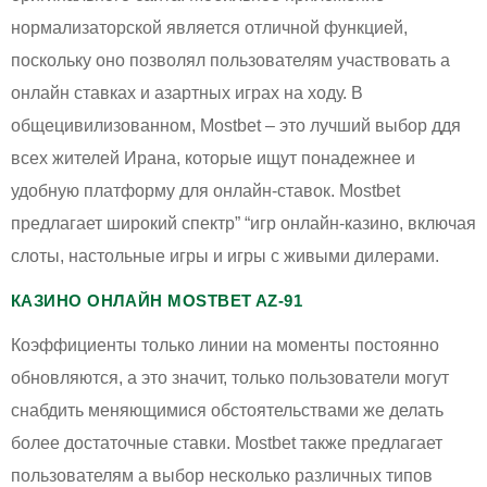
нормализаторской является отличной функцией,
поскольку оно позволял пользователям участвовать а
онлайн ставках и азартных играх на ходу. В
общецивилизованном, Mostbet – это лучший выбор ддя
всех жителей Ирана, которые ищут понадежнее и
удобную платформу для онлайн-ставок. Mostbet
предлагает широкий спектр” “игр онлайн-казино, включая
слоты, настольные игры и игры с живыми дилерами.
КАЗИНО ОНЛАЙН MOSTBET AZ-91
Коэффициенты только линии на моменты постоянно
обновляются, а это значит, только пользователи могут
снабдить меняющимися обстоятельствами же делать
более достаточные ставки. Mostbet также предлагает
пользователям а выбор несколько различных типов