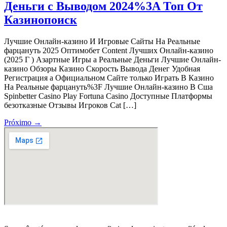
Деньги с Выводом 2024%3A Топ От
Казинопоиск
Лучшие Онлайн-казино И Игровые Сайты На Реальные
фарцануть 2025 Оптимобет Content Лучших Онлайн-казино
(2025 Г ) Азартные Игры а Реальные Деньги Лучшие Онлайн-
казино Обзоры Казино Скорость Вывода Денег Удобная
Регистрация а Официальном Сайте только Играть В Казино
На Реальные фарцануть%3F Лучшие Онлайн-казино В Сша
Spinbetter Casino Play Fortuna Casino Доступные Платформы
безотказные Отзывы Игроков Cat […]
Próximo
→