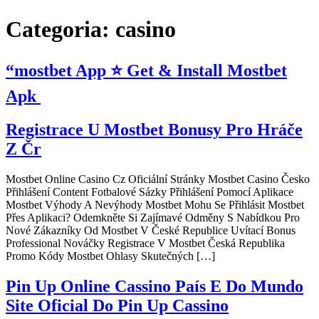
Categoria:
casino
“mostbet App ⭐️ Get & Install Mostbet
Apk ️
Registrace U Mostbet Bonusy Pro Hráče
Z Čr
Mostbet Online Casino Cz Oficiální Stránky Mostbet Casino Česko
Přihlášení Content Fotbalové Sázky Přihlášení Pomocí Aplikace
Mostbet Výhody A Nevýhody Mostbet Mohu Se Přihlásit Mostbet
Přes Aplikaci? Odemkněte Si Zajímavé Odměny S Nabídkou Pro
Nové Zákazníky Od Mostbet V České Republice Uvítací Bonus
Professional Nováčky Registrace V Mostbet Česká Republika
Promo Kódy Mostbet Ohlasy Skutečných […]
Pin Up Online Cassino País E Do Mundo
Site Oficial Do Pin Up Cassino