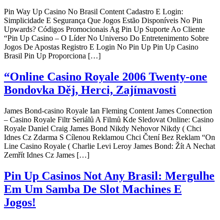
Pin Way Up Casino No Brasil Content Cadastro E Login:
Simplicidade E Segurança Que Jogos Estão Disponíveis No Pin
Upwards? Códigos Promocionais Ag Pin Up Suporte Ao Cliente
“Pin Up Casino – O Líder No Universo Do Entretenimento Sobre
Jogos De Apostas Registro E Login No Pin Up Pin Up Casino
Brasil Pin Up Proporciona […]
“Online Casino Royale 2006 Twenty-one
Bondovka Děj, Herci, Zajímavosti
James Bond-casino Royale Ian Fleming Content James Connection
– Casino Royale Filtr Seriálů A Filmů Kde Sledovat Online: Casino
Royale Daniel Craig James Bond Nikdy Nehovor Nikdy ( Chci
Idnes Cz Zdarma S Cílenou Reklamou Chci Čtení Bez Reklam “On
Line Casino Royale ( Charlie Levi Leroy James Bond: Žít A Nechat
Zemřít Idnes Cz James […]
Pin Up Casinos Not Any Brasil: Mergulhe
Em Um Samba De Slot Machines E
Jogos!