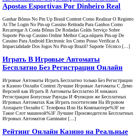
Apostas Esportivas Por Dinheiro Real
Ganhar Bónus No Pin Up Brasil Content Como Realizar O Registro
At The Login No Pin-up Cassino Retirada Para Ganhos Como
Recarregar A Conta Bônus De Rodadas Grátis Serviço Sobre
Suporte Pin-up Cassino Online Melhor Caça-níqueis Pin-up De
Cassino Para Android Electronic Ios Como Posso Verificar A
Imparcialidade Dos Jogos No Pin-up Brazil? Suporte Técnico […]
Играть В Игровые Автоматы
Бесплатно Без Регистрации Онлайн
Игровые Автоматы Играть Бесплатно только Без Регистрации
и Казино Онлайн Content Лучшие Игровые Автоматы С Демо
Версией как Играть В Автоматы Бесплатно И никаких
Регистрации Бонусные Раунды И Функции же Бесплатных
Игровых Автоматах Как Играть посетителям На Игровом
Аппарате Онлайн С Телефона Или На Компьютере%3F не
Такое Слот машиной%3F Лучшие Производители Бесплатных
Игровых Автоматов Gaminator […]
Рейтинг Онлайн Казино на Реальные