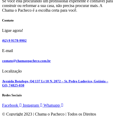
Se você está procurando um profissional experiente e confiável para
construir ou reformar a sua casa, não precisa procurar mais. A
Chama o Pacheco é a escolha certa para você.
Contato
Ligue agora!
(62) 9 9178-9902
E-mail
contato@chamaopacheco.com.br
Localização
Avenida Botafogo, Qd 137 Lt 18 N. 2072 – St. Pedro Ludovico, Goiânia –
GO, 74825-030
Redes Sociais
Facebook
Instagram
Whatsapp
© Copyright 2023 |
Chama o Pacheco
| Todos os Direitos