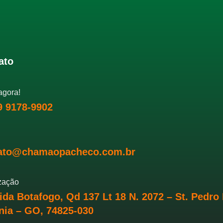
ato
agora!
 9 9178-9902
ato@chamaopacheco.com.br
zação
ida Botafogo, Qd 137 Lt 18 N. 2072 – St. Pedro
nia – GO, 74825-030