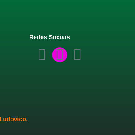
Redes Sociais
 Ludovico,