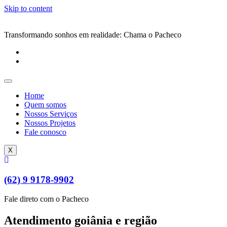
Skip to content
Transformando sonhos em realidade:
Chama o Pacheco
Home
Quem somos
Nossos Serviços
Nossos Projetos
Fale conosco
X
(62) 9 9178-9902
Fale direto com o Pacheco
Atendimento goiânia e região