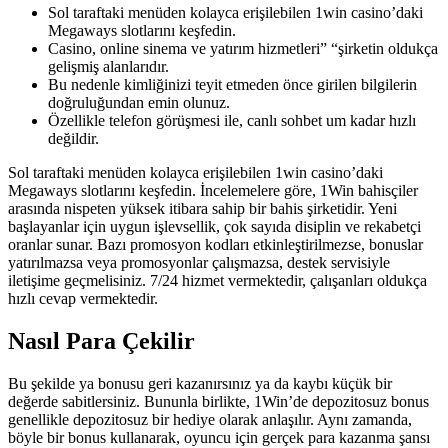
Sol taraftaki menüden kolayca erişilebilen 1win casino’daki
Megaways slotlarını keşfedin.
Casino, online sinema ve yatırım hizmetleri” “şirketin oldukça
gelişmiş alanlarıdır.
Bu nedenle kimliğinizi teyit etmeden önce girilen bilgilerin
doğruluğundan emin olunuz.
Özellikle telefon görüşmesi ile, canlı sohbet um kadar hızlı
değildir.
Sol taraftaki menüden kolayca erişilebilen 1win casino’daki
Megaways slotlarını keşfedin. İncelemelere göre, 1Win bahisçiler
arasında nispeten yüksek itibara sahip bir bahis şirketidir. Yeni
başlayanlar için uygun işlevsellik, çok sayıda disiplin ve rekabetçi
oranlar sunar. Bazı promosyon kodları etkinleştirilmezse, bonuslar
yatırılmazsa veya promosyonlar çalışmazsa, destek servisiyle
iletişime geçmelisiniz. 7/24 hizmet vermektedir, çalışanları oldukça
hızlı cevap vermektedir.
Nasıl Para Çekilir
Bu şekilde ya bonusu geri kazanırsınız ya da kaybı küçük bir
değerde sabitlersiniz. Bununla birlikte, 1Win’de depozitosuz bonus
genellikle depozitosuz bir hediye olarak anlaşılır. Aynı zamanda,
böyle bir bonus kullanarak, oyuncu için gerçek para kazanma şansı