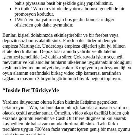
bahis piyasasına basit bir şekilde giriş yapabilirsiniz.
En tipik 1Win em virtude de yatırma bonusu genellikle bir
promosyon kodudur.
1Win’den pra yatırma için hoş geldin bonusları diğer
ofislerden çok daha ayrıntılıdır.
Bunları kişisel dolabınızda etkinleştirebilir ve bir freebet veya
depozitosuz bonus alabilirsiniz. Farklı bahis türlerini deneyin
empieza Martingale, Underdogs empieza diğerleri gibi iyi bilinen
stratejileri kullanın. Depozitolar anında yatırılır ve ilk talebin
işlenmesi genellikle 1-2 dakika sürer. Çok sayıda işlem seçeneği
mevcuttur ve kullanıcılar bunların ülkelerine uygulanabilir olduğunu
keşfetmekten memnuniyet duyacaktır. Krupiyenin profesyonelliği ve
oyun alanının etrafındaki birkaç video clip kamerası tarafından
sağlanan masanın 3 boyutlu görünümü büyük beğeni topluyor.
“Inside Bet Türkiye’de
Yardıma ihtiyacınız olursa lütfen bizimle iletişime geçmekten
çekinmeyin. 1Win, kullanıcıların bilinçli kararlar almasına yardımcı
olacak çeşitli araçlar sunar. Örneğin, video akışı özelliği birden çok
ekranda görüntülenebilir ve Cash Out there düğmesini kullanarak
kaybedilen bir bahsi zamanında durdurabilirsiniz. 1win farklı
tercihlere uygun 700’den fazla varyant içeren geniş bir masa oyunu
koleksiyonuna sahiptir.