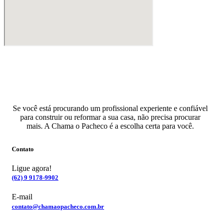
Se você está procurando um profissional experiente e confiável
para construir ou reformar a sua casa, não precisa procurar
mais. A Chama o Pacheco é a escolha certa para você.
Contato
Ligue agora!
(62) 9 9178-9902
E-mail
contato@chamaopacheco.com.br